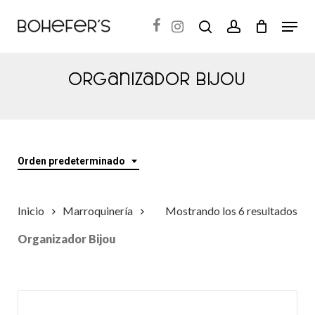
Skip
Menu
search
account
to
Close
main
Menu
content
Organizador Bijou
Orden predeterminado
Inicio
Marroquinería
Mostrando los 6 resultados
Organizador Bijou