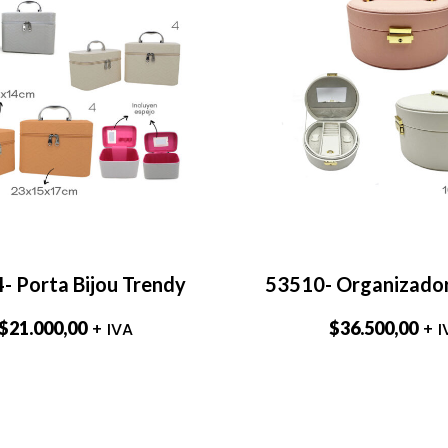
- Porta Bijou Trendy
53510- Organizador
$
21.000,00
$
36.500,00
+ IVA
+ I