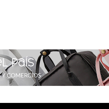
l país
 Y COMERCIOS