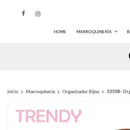
Skip
to
main
content
HOME
MARROQUINERÍA
B
CLIKEA
PARA BUSCAR O
PARA CERRAR
ENTER
ESC
Inicio
Marroquinería
Organizador Bijou
53508- Or