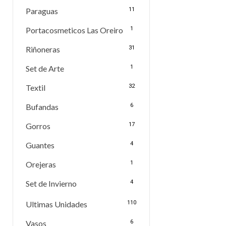
Paraguas
11
Portacosmeticos Las Oreiro
1
Riñoneras
31
Set de Arte
1
Textil
32
Bufandas
6
Gorros
17
Guantes
4
Orejeras
1
Set de Invierno
4
Ultimas Unidades
110
Vasos
6