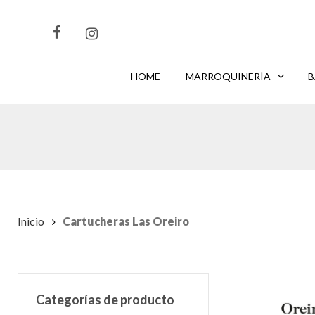
Skip
to
main
content
HOME
MARROQUINERÍA
B
CLIKEA
PARA BUSCAR O
PARA CERRAR
ENTER
ESC
Inicio
Cartucheras Las Oreiro
Categorías de producto