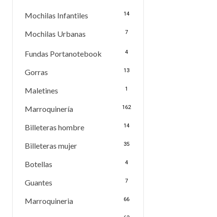
Mochilas Infantiles
14
Mochilas Urbanas
7
Fundas Portanotebook
4
Gorras
13
Maletines
1
Marroquinería
162
Billeteras hombre
14
Billeteras mujer
35
Botellas
4
Guantes
7
Marroquineria
66