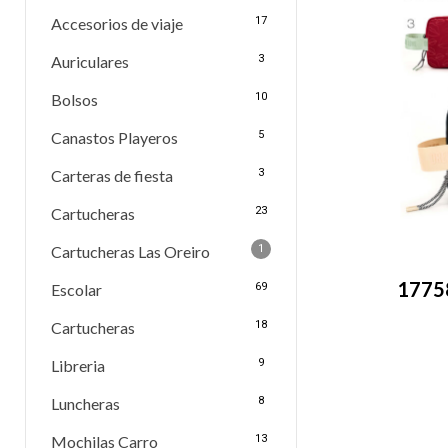
Accesorios de viaje
17
Auriculares
3
Bolsos
10
Canastos Playeros
5
Carteras de fiesta
3
Cartucheras
23
Cartucheras Las Oreiro
1
17758
Escolar
69
Cartucheras
18
Libreria
9
Luncheras
8
Mochilas Carro
13