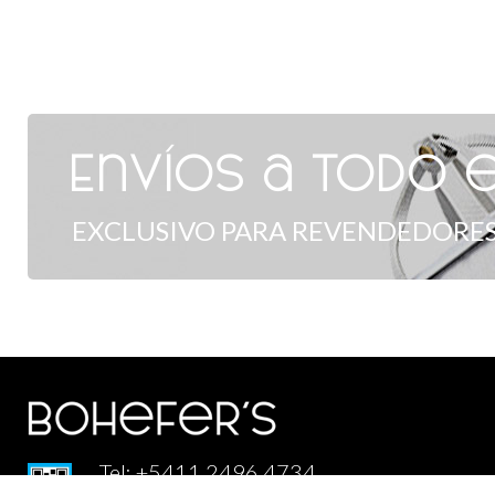
Envíos a todo e
EXCLUSIVO PARA REVENDEDORES
Tel: +5411 2496 4734