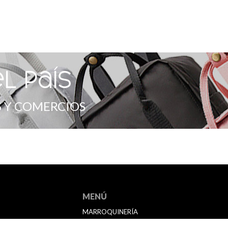
l país
 Y COMERCIOS
MENÚ
MARROQUINERÍA
BAZAR