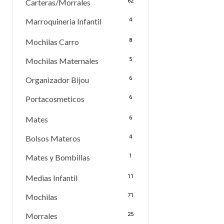
Carteras/Morrales
62
Marroquineria Infantil
4
Mochilas Carro
8
Mochilas Maternales
5
Organizador Bijou
6
Portacosmeticos
6
Mates
6
Bolsos Materos
4
Mates y Bombillas
1
Medias Infantil
11
Mochilas
71
Morrales
25