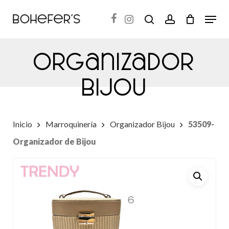
Skip
Menu
search
account
to
Close
main
Menu
Organizador
content
Bijou
Inicio
Marroquinería
Organizador Bijou
53509-
Organizador de Bijou