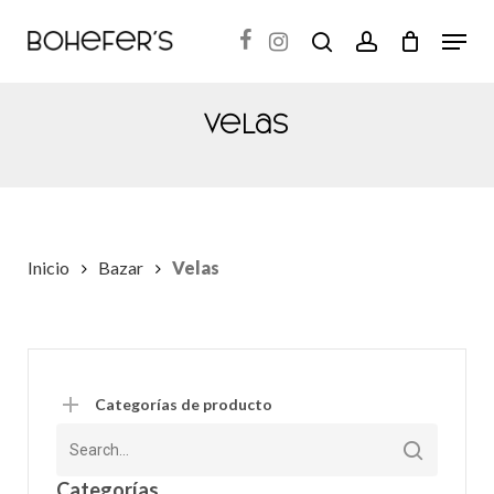
Skip
Menu
search
account
to
Close
main
Menu
content
Velas
Inicio
Bazar
Velas
Categorías de producto
Categorías