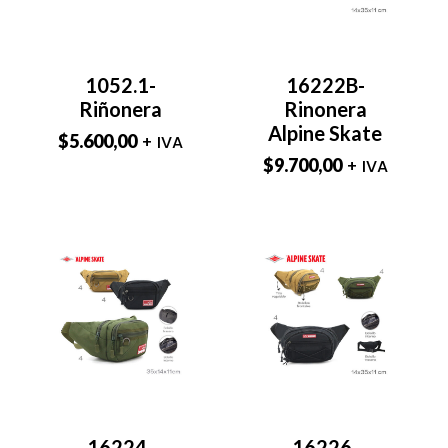
1052.1-
16222B-
Riñonera
Rinonera
Alpine Skate
$
5.600,00
+ IVA
$
9.700,00
+ IVA
16224-
16226-