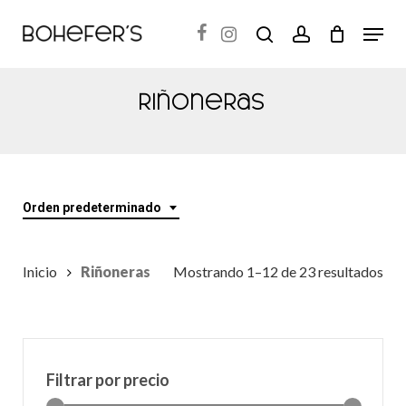
Skip
Menu
search
account
to
Close
main
Menu
content
Riñoneras
Orden predeterminado
Inicio
Riñoneras
Mostrando 1–12 de 23 resultados
Filtrar por precio