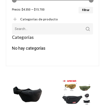
Precio
Precio
Precio:
$4.350
—
$15.700
Filtrar
mínim
máxim
Categorías de producto
Categorías
No hay categorías