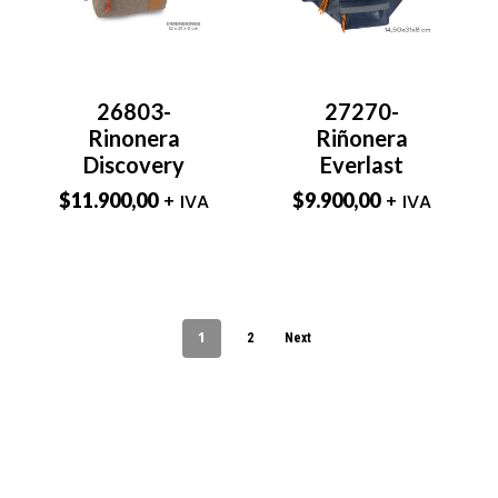
26803-
27270-
Rinonera
Riñonera
Discovery
Everlast
$
11.900,00
$
9.900,00
+ IVA
+ IVA
1
2
Next