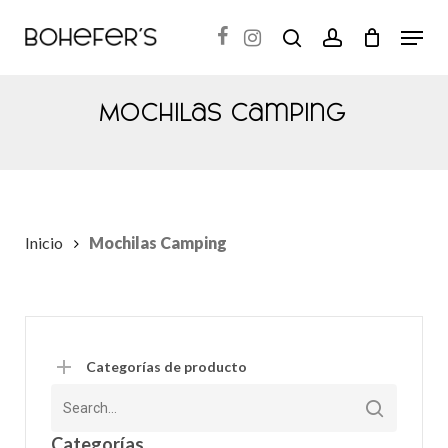
Skip
Menu
search
account
to
Close
main
Menu
content
Mochilas Camping
Inicio
Mochilas Camping
Categorías de producto
Categorías