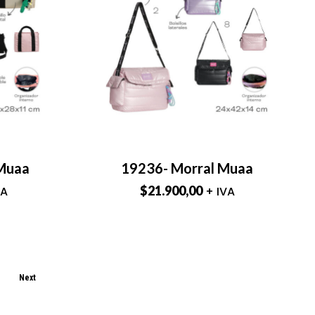
 Muaa
19236- Morral Muaa
$
21.900,00
VA
+ IVA
Next