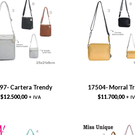
97- Cartera Trendy
17504- Morral T
$
12.500,00
$
11.700,00
+ IVA
+ I