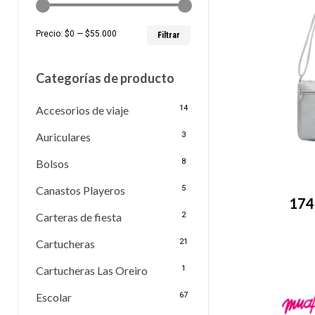
Precio
Precio
Precio:
$0
—
$55.000
Filtrar
mínimo
máximo
Categorías de producto
Accesorios de viaje
14
Auriculares
3
Bolsos
8
Canastos Playeros
5
174
Carteras de fiesta
2
Cartucheras
21
Cartucheras Las Oreiro
1
Escolar
67