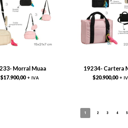
233- Morral Muaa
19234- Cartera
$
17.900,00
$
20.900,00
+ IVA
+ I
1
2
3
4
5