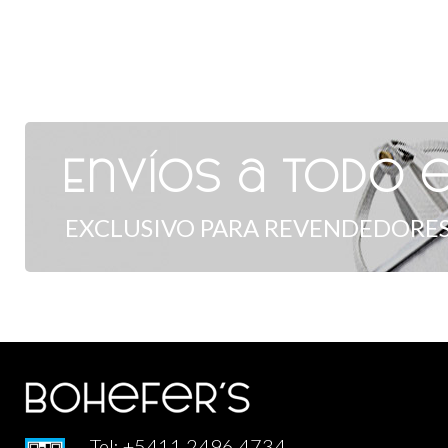
Envíos a todo e
EXCLUSIVO PARA REVENDEDORES
Tel: +5411 2496 4734