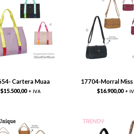
654- Cartera Muaa
17704-Morral Miss
$
15.500,00
$
16.900,00
+ IVA
+ I