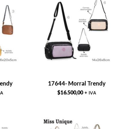
rendy
17644- Morral Trendy
$
16.500,00
VA
+ IVA