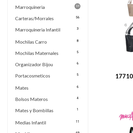
Marroquineria
59
Carteras/Morrales
56
Marroquineria Infantil
3
Mochilas Carro
8
Mochilas Maternales
5
Organizador Bijou
6
17710-
Portacosmeticos
5
Mates
6
Bolsos Materos
4
Mates y Bombillas
1
Medias Infantil
11
69