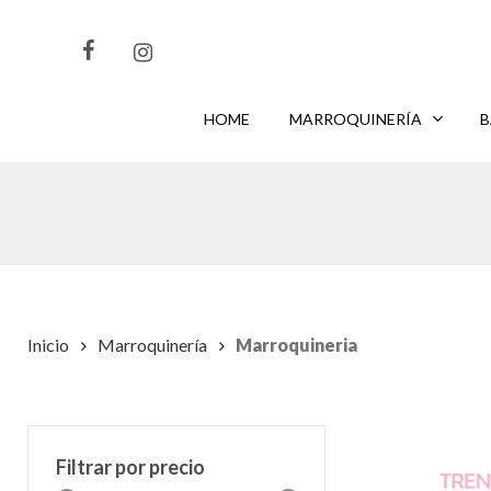
Skip
to
main
content
HOME
MARROQUINERÍA
B
CLIKEA
PARA BUSCAR O
PARA CERRAR
ENTER
ESC
Inicio
Marroquinería
Marroquineria
Filtrar por precio