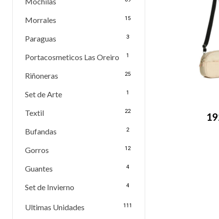
Mochilas
Morrales
15
Paraguas
3
Portacosmeticos Las Oreiro
1
Riñoneras
25
Set de Arte
1
Textil
22
19
Bufandas
2
Gorros
12
Guantes
4
Set de Invierno
4
Ultimas Unidades
111