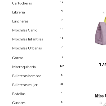
Cartucheras
17
Libreria
9
Luncheras
7
Mochilas Carro
13
Mochilas Infantiles
14
Mochilas Urbanas
7
Gorras
13
17
Marroquinería
137
Billeteras hombre
6
Billeteras mujer
28
Botellas
4
Guantes
5