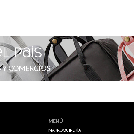
l país
 Y COMERCIOS
MENÚ
MARROQUINERÍA