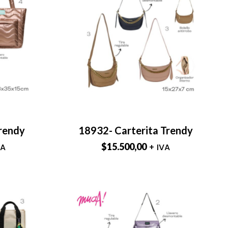
rendy
18932- Carterita Trendy
$
15.500,00
VA
+ IVA