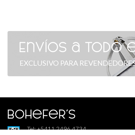
Envíos a todo e
EXCLUSIVO PARA REVENDEDORES
Tel: +5411 2496 4734