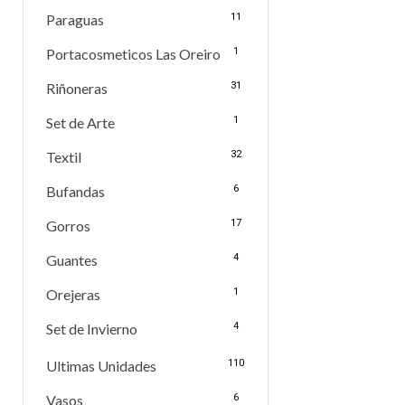
Paraguas
11
Portacosmeticos Las Oreiro
1
Riñoneras
31
Set de Arte
1
Textil
32
Bufandas
6
Gorros
17
Guantes
4
Orejeras
1
Set de Invierno
4
Ultimas Unidades
110
Vasos
6