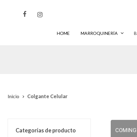
Skip
to
main
content
HOME
MARROQUINERÍA
B
CLIKEA
PARA BUSCAR O
PARA CERRAR
ENTER
ESC
Inicio
Colgante Celular
Categorías de producto
COMING S