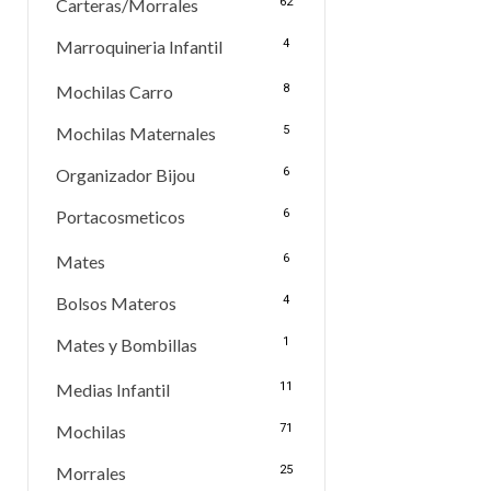
Carteras/Morrales
62
Marroquineria Infantil
4
Mochilas Carro
8
Mochilas Maternales
5
Organizador Bijou
6
Portacosmeticos
6
Mates
6
Bolsos Materos
4
Mates y Bombillas
1
Medias Infantil
11
Mochilas
71
Morrales
25