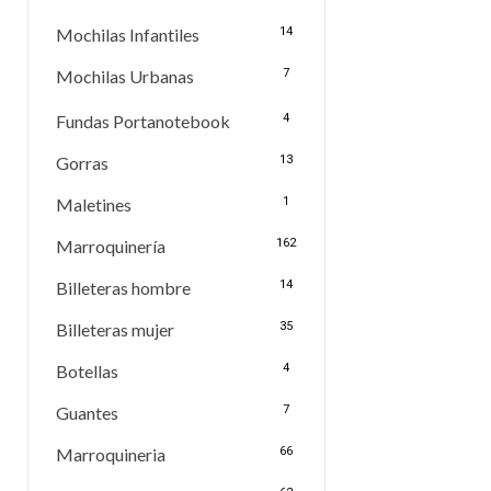
Mochilas Infantiles
14
Mochilas Urbanas
7
Fundas Portanotebook
4
Gorras
13
Maletines
1
Marroquinería
162
Billeteras hombre
14
Billeteras mujer
35
Botellas
4
Guantes
7
Marroquineria
66