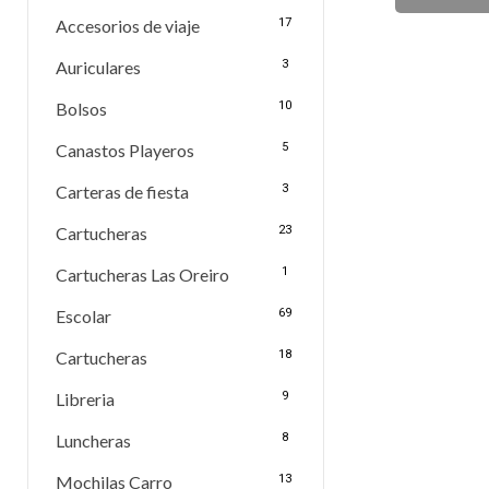
Accesorios de viaje
17
Auriculares
3
Bolsos
10
Canastos Playeros
5
Carteras de fiesta
3
Cartucheras
23
Cartucheras Las Oreiro
1
Escolar
69
Cartucheras
18
Libreria
9
Luncheras
8
Mochilas Carro
13