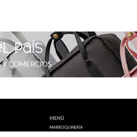
l país
 Y COMERCIOS
MENÚ
MARROQUINERÍA
BAZAR