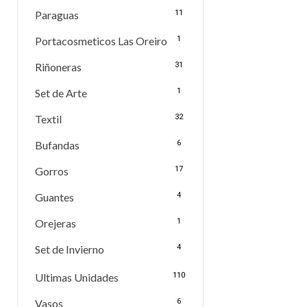
Paraguas
11
Portacosmeticos Las Oreiro
1
Riñoneras
31
Set de Arte
1
Textil
32
Bufandas
6
Gorros
17
Guantes
4
Orejeras
1
Set de Invierno
4
Ultimas Unidades
110
Vasos
6