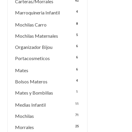
Carteras/Morrales
62
Marroquineria Infantil
4
Mochilas Carro
8
Mochilas Maternales
5
Organizador Bijou
6
Portacosmeticos
6
Mates
6
Bolsos Materos
4
Mates y Bombillas
1
Medias Infantil
11
Mochilas
71
Morrales
25