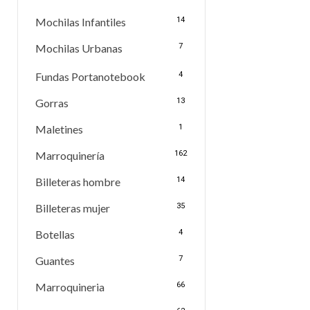
Mochilas Infantiles
14
Mochilas Urbanas
7
Fundas Portanotebook
4
Gorras
13
Maletines
1
Marroquinería
162
Billeteras hombre
14
Billeteras mujer
35
Botellas
4
Guantes
7
Marroquineria
66