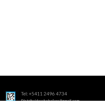
Envíos a todo el paí
EXCLUSIVO PARA REVENDEDORES
Tel: +5411 2496 4734
Distribuidorabohefers@gmail.com