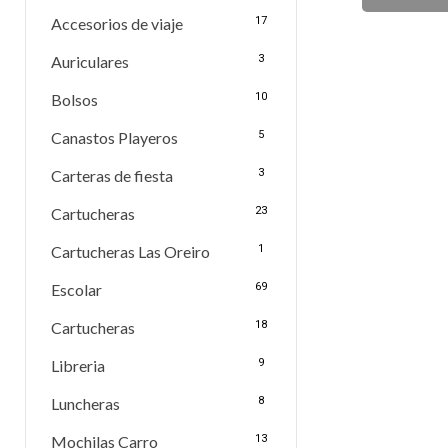
Accesorios de viaje
17
Auriculares
3
Bolsos
10
Canastos Playeros
5
Carteras de fiesta
3
Cartucheras
23
Cartucheras Las Oreiro
1
Escolar
69
Cartucheras
18
Libreria
9
Luncheras
8
Mochilas Carro
13