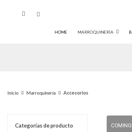
Skip
to
main
content
HOME
MARROQUINERÍA
B
CLIKEA
PARA BUSCAR O
PARA CERRAR
ENTER
ESC
Inicio
Marroquinería
Accesorios
Categorías de producto
COMING S