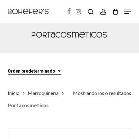
Skip
Menu
search
account
to
Close
main
Menu
content
Portacosmeticos
Orden predeterminado
Inicio
Marroquinería
Mostrando los 6 resultados
Portacosmeticos