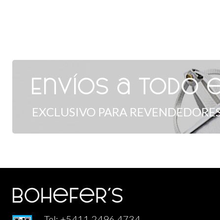
Envíos a todo e
EXCLUSIVO PARA REVENDEDORES
Tel: +5411 2496 4734