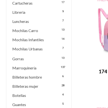
Cartucheras
17
Libreria
9
Luncheras
7
Mochilas Carro
13
Mochilas Infantiles
14
Mochilas Urbanas
7
Gorras
13
Marroquinería
137
1741
Billeteras hombre
6
Billeteras mujer
28
Botellas
4
Guantes
5