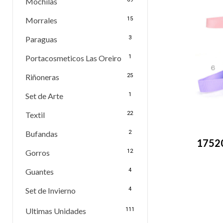
Mochilas
Morrales
15
Paraguas
3
Portacosmeticos Las Oreiro
1
Riñoneras
25
Set de Arte
1
Textil
22
Bufandas
2
17520
Gorros
12
Guantes
4
Set de Invierno
4
Ultimas Unidades
111