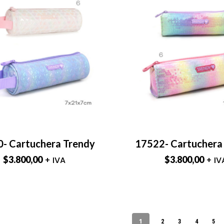
- Cartuchera Trendy
17522- Cartuchera
$
3.800,00
$
3.800,00
+ IVA
+ IV
1
2
3
4
5