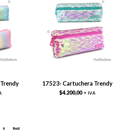
 Trendy
17523- Cartuchera Trendy
$
4.200,00
A
+ IVA
6
Next