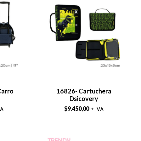
Carro
16826- Cartuchera
Dsicovery
$
9.450,00
VA
+ IVA