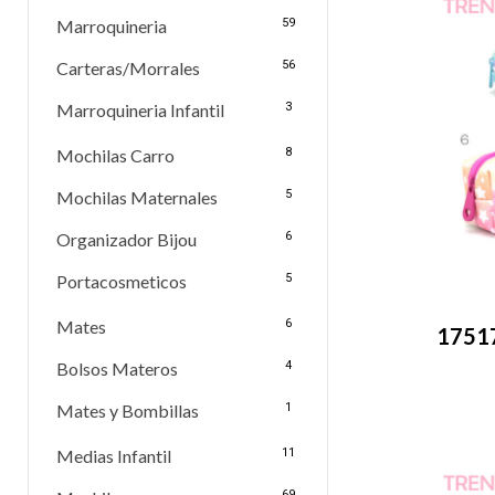
Marroquineria
59
Carteras/Morrales
56
Marroquineria Infantil
3
Mochilas Carro
8
Mochilas Maternales
5
Organizador Bijou
6
Portacosmeticos
5
Mates
6
17517
Bolsos Materos
4
Mates y Bombillas
1
Medias Infantil
11
69