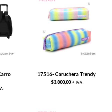
Carro
17516- Caruchera Trendy
$
3.800,00
+ IVA
VA