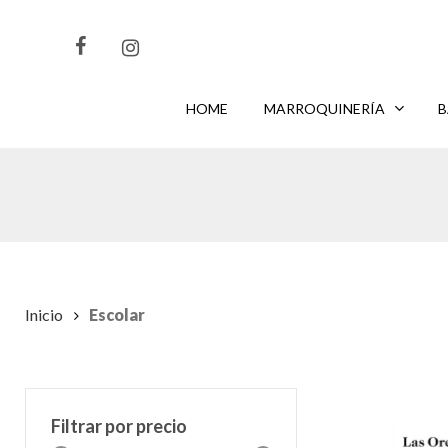
Skip
to
main
content
HOME
MARROQUINERÍA
B
CLIKEA
PARA BUSCAR O
PARA CERRAR
ENTER
ESC
Inicio
Escolar
Filtrar por precio