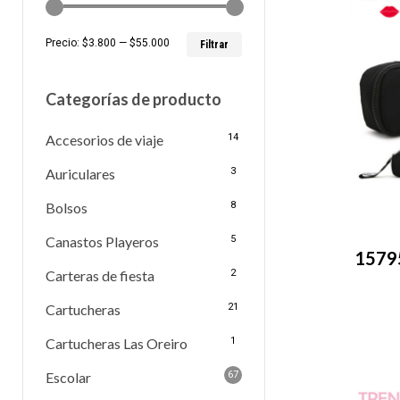
Precio
Precio
Precio:
$3.800
—
$55.000
Filtrar
mínimo
máximo
Categorías de producto
Accesorios de viaje
14
Auriculares
3
Bolsos
8
Canastos Playeros
5
15795
Carteras de fiesta
2
Cartucheras
21
Cartucheras Las Oreiro
1
Escolar
67