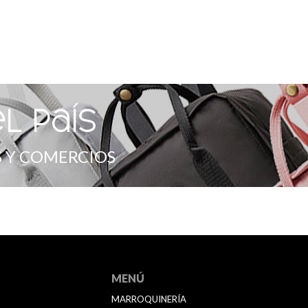
l país
 Y COMERCIOS
MENÚ
MARROQUINERÍA