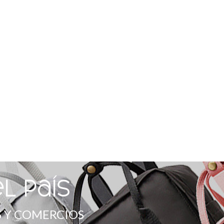
l país
 Y COMERCIOS