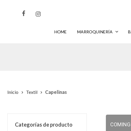
Skip
to
main
content
HOME
MARROQUINERÍA
B
CLIKEA
PARA BUSCAR O
PARA CERRAR
ENTER
ESC
Inicio
Textil
Capelinas
Categorías de producto
COMING S