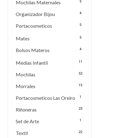
Mochilas Maternales
5
Organizador Bijou
4
Portacosmeticos
5
Mates
5
Bolsos Materos
4
Medias Infantil
11
Mochilas
52
Morrales
15
Portacosmeticos Las Oreiro
1
Riñoneras
23
Set de Arte
1
Textil
22