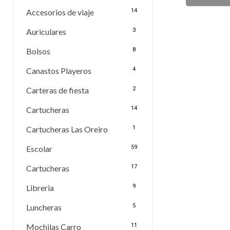
Accesorios de viaje
14
Auriculares
3
Bolsos
8
Canastos Playeros
4
Carteras de fiesta
2
Cartucheras
14
Cartucheras Las Oreiro
1
Escolar
59
Cartucheras
17
Libreria
9
Luncheras
5
Mochilas Carro
11