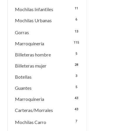
Mochilas Infantiles
11
Mochilas Urbanas
6
Gorras
13
Marroquinería
115
Billeteras hombre
5
Billeteras mujer
28
Botellas
3
Guantes
5
Marroquineria
43
Carteras/Morrales
43
Mochilas Carro
7