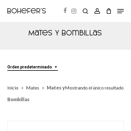
Skip
Menu
search
account
to
Close
main
Menu
content
Mates Y Bombillas
Orden predeterminado
Inicio
Mates
Mates y
Mostrando el único resultado
Bombillas