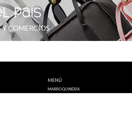
l país
 Y COMERCIOS
MENÚ
MARROQUINERÍA
BAZAR
ACCESORIOS DE VIAJE
ESCOLAR
TEXTIL
FAQ/CÓMO COMPRAR
CONTACTO