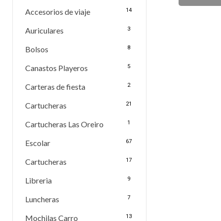
Accesorios de viaje
14
Auriculares
3
Bolsos
8
Canastos Playeros
5
Carteras de fiesta
2
Cartucheras
21
Cartucheras Las Oreiro
1
Escolar
67
Cartucheras
17
Libreria
9
Luncheras
7
Mochilas Carro
13