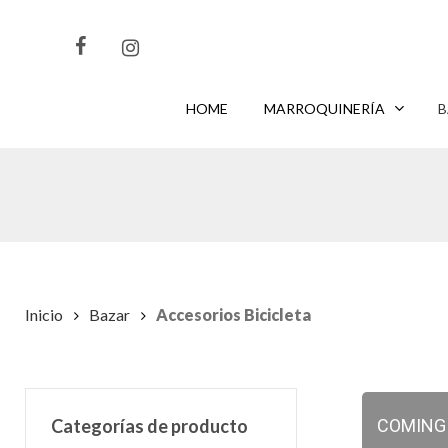
Skip
to
main
content
HOME
MARROQUINERÍA
B
CLIKEA
PARA BUSCAR O
PARA CERRAR
ENTER
ESC
Inicio
Bazar
Accesorios Bicicleta
Categorías de producto
COMING S