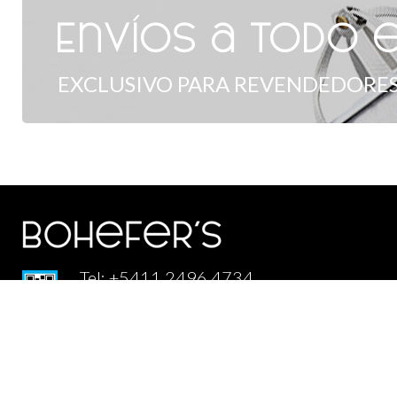
Envíos a todo e
EXCLUSIVO PARA REVENDEDORES
Tel: +5411 2496 4734
Distribuidorabohefers@gmail.com