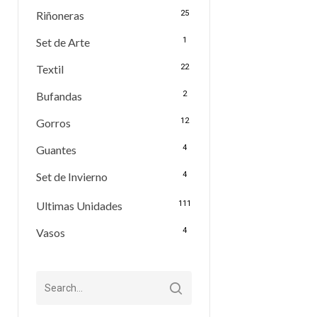
Riñoneras
25
Set de Arte
1
Textil
22
Bufandas
2
Gorros
12
Guantes
4
Set de Invierno
4
Ultimas Unidades
111
Vasos
4