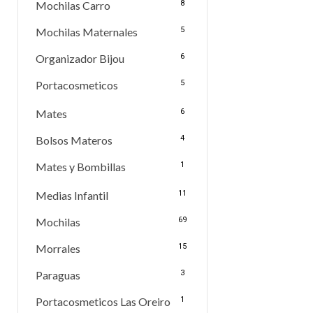
Mochilas Carro
8
Mochilas Maternales
5
Organizador Bijou
6
Portacosmeticos
5
Mates
6
Bolsos Materos
4
Mates y Bombillas
1
Medias Infantil
11
Mochilas
69
Morrales
15
Paraguas
3
Portacosmeticos Las Oreiro
1