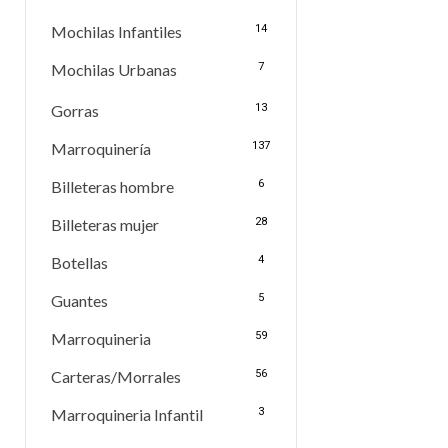
Mochilas Infantiles
14
Mochilas Urbanas
7
Gorras
13
Marroquinería
137
Billeteras hombre
6
Billeteras mujer
28
Botellas
4
Guantes
5
Marroquineria
59
Carteras/Morrales
56
Marroquineria Infantil
3