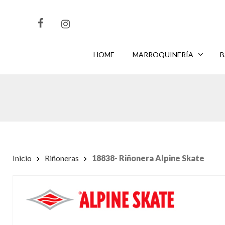
Skip
to
main
content
HOME
MARROQUINERÍA
B
CLIKEA
PARA BUSCAR O
PARA CERRAR
ENTER
ESC
Inicio
Riñoneras
18838- Riñonera Alpine Skate