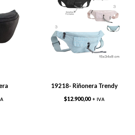
era
19218- Riñonera Trendy
$
12.900,00
VA
+ IVA