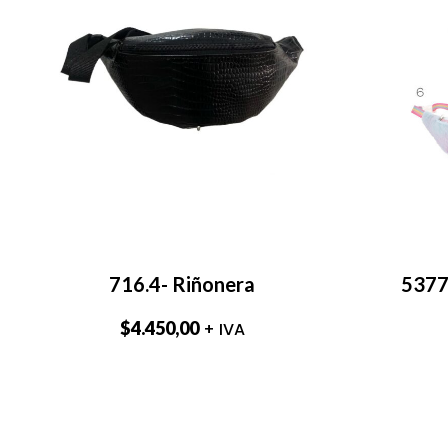
716.4- Riñonera
53779
$
4.450,00
+ IVA