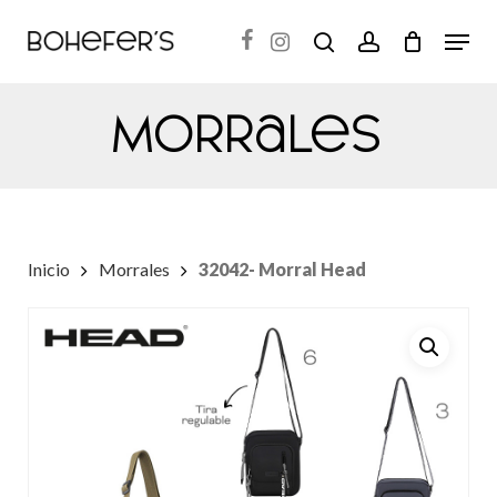
Skip
Menu
search
account
to
Close
main
Menu
Morrales
content
Inicio
Morrales
32042- Morral Head