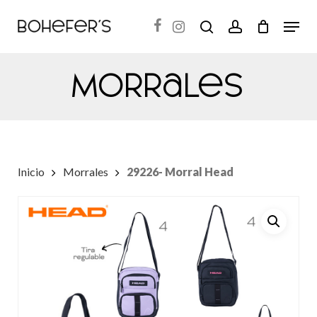
Skip
Menu
search
account
to
Close
main
Menu
Morrales
content
Inicio
Morrales
29226- Morral Head