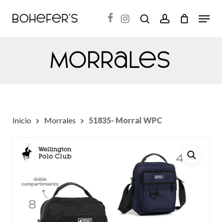
Skip
Menu
search
account
to
Close
main
Menu
Morrales
content
Inicio
Morrales
51835- Morral WPC