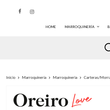
Skip
to
main
content
HOME
MARROQUINERÍA
B
CLIKEA
PARA BUSCAR O
PARA CERRAR
ENTER
ESC
Inicio
Marroquinería
Marroquineria
Carteras/Morr