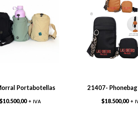
orral Portabotellas
21407- Phonebag
$
10.500,00
$
18.500,00
+ IVA
+ I