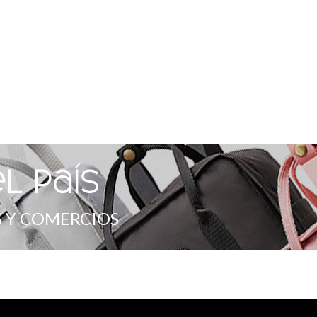
l país
 Y COMERCIOS