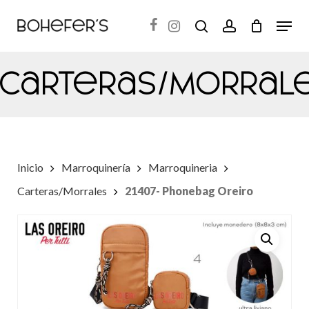
Skip
Menu
search
account
to
Close
main
Menu
Carteras/Morral
content
Inicio
Marroquinería
Marroquineria
Carteras/Morrales
21407- Phonebag Oreiro