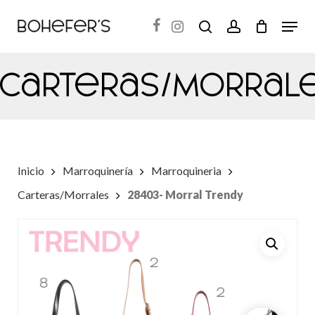
Skip
Menu
search
account
to
Close
main
Menu
Carteras/Morral
content
Inicio
Marroquinería
Marroquineria
Carteras/Morrales
28403- Morral Trendy