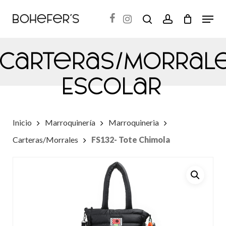
Skip
Menu
search
account
to
Close
main
Menu
Carteras/Morral
content
Escolar
Inicio
Marroquinería
Marroquineria
Carteras/Morrales
FS132- Tote Chimola