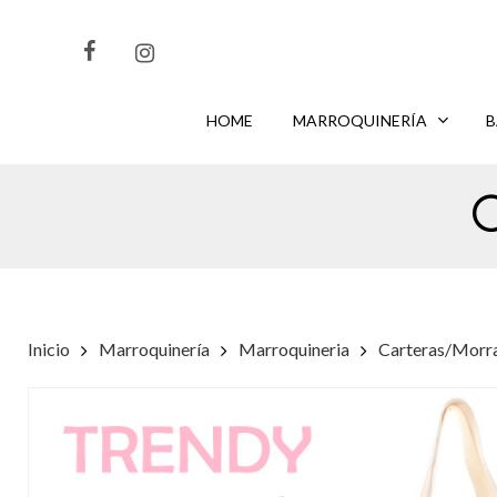
Skip
to
main
content
HOME
MARROQUINERÍA
B
CLIKEA
PARA BUSCAR O
PARA CERRAR
ENTER
ESC
Inicio
Marroquinería
Marroquineria
Carteras/Morr