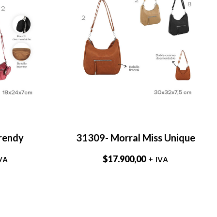
rendy
31309- Morral Miss Unique
$
17.900,00
VA
+ IVA