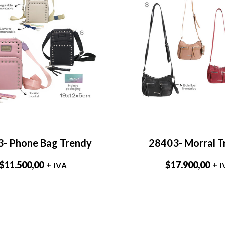
- Phone Bag Trendy
28403- Morral T
$
11.500,00
$
17.900,00
+ IVA
+ I