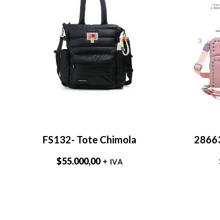
FS132- Tote Chimola
28663
$
55.000,00
+ IVA