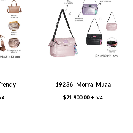
Trendy
19236- Morral Muaa
$
21.900,00
VA
+ IVA