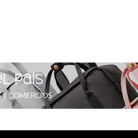
l país
 Y COMERCIOS