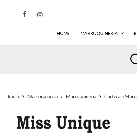
Skip
to
main
content
HOME
MARROQUINERÍA
B
CLIKEA
PARA BUSCAR O
PARA CERRAR
ENTER
ESC
Inicio
Marroquinería
Marroquineria
Carteras/Morr