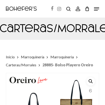
Skip
Menu
search
account
to
Close
main
Menu
Carteras/Morral
content
Inicio
Marroquinería
Marroquineria
Carteras/Morrales
28885- Bolso Playero Oreiro