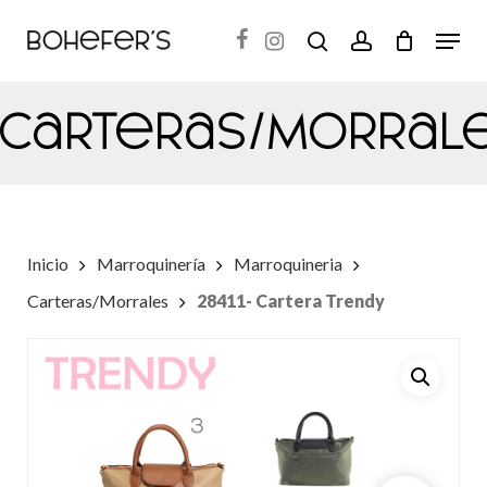
Skip
Menu
search
account
to
Close
main
Menu
Carteras/Morral
content
Inicio
Marroquinería
Marroquineria
Carteras/Morrales
28411- Cartera Trendy