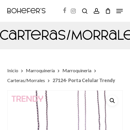
Skip
Menu
search
account
to
Close
main
Menu
Carteras/Morral
content
Inicio
Marroquinería
Marroquineria
Carteras/Morrales
27124- Porta Celular Trendy