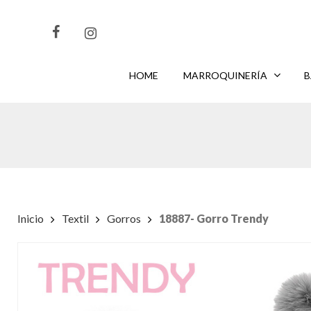
Skip
to
main
content
HOME
MARROQUINERÍA
B
CLIKEA
PARA BUSCAR O
PARA CERRAR
ENTER
ESC
Inicio
Textil
Gorros
18887- Gorro Trendy