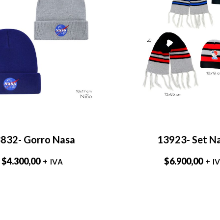
832- Gorro Nasa
13923- Set N
$
4.300,00
$
6.900,00
+ IVA
+ I