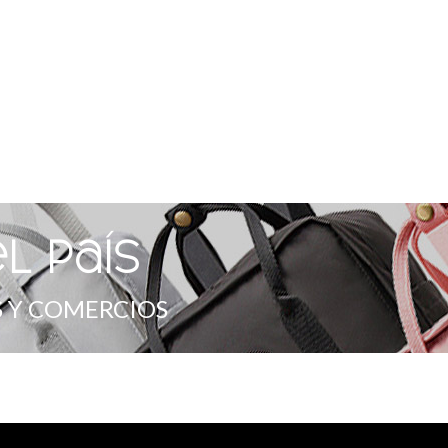
l país
 Y COMERCIOS