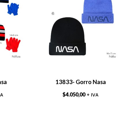
asa
13833- Gorro Nasa
$
4.050,00
VA
+ IVA