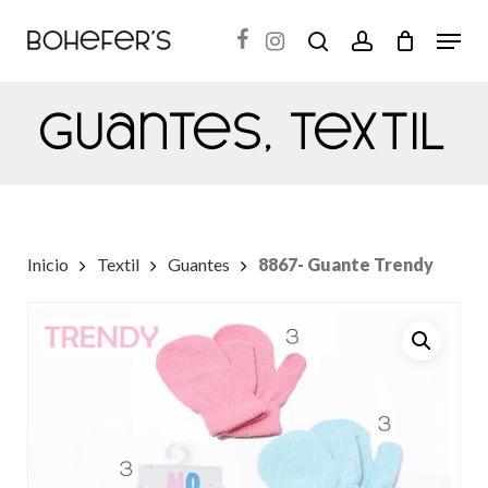
Skip
Menu
search
account
to
Close
main
Menu
Guantes
,
Textil
content
Inicio
Textil
Guantes
8867- Guante Trendy