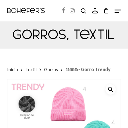
Skip
Menu
search
account
to
Close
main
Menu
Gorros
,
Textil
content
Inicio
Textil
Gorros
18885- Gorro Trendy