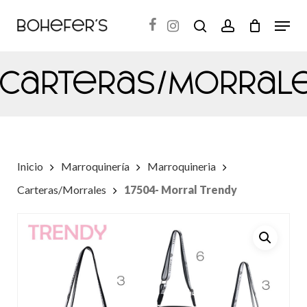
Skip
Menu
search
account
to
Close
main
Menu
Carteras/Morral
content
Inicio
Marroquinería
Marroquineria
Carteras/Morrales
17504- Morral Trendy