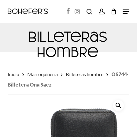
Skip
Menu
search
account
to
Close
main
Menu
Billeteras
content
hombre
Inicio
Marroquinería
Billeteras hombre
OS744-
Billetera Ona Saez