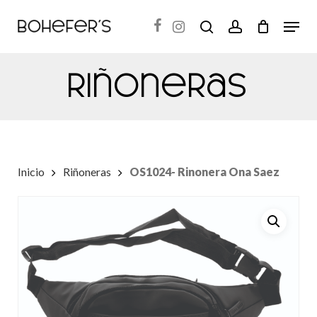
Skip
Menu
search
account
to
Close
main
Menu
Riñoneras
content
Inicio
Riñoneras
OS1024- Rinonera Ona Saez