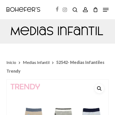
Skip
Menu
search
account
to
Close
main
Menu
Medias Infantil
content
Inicio
Medias Infantil
52542- Medias Infantiles
Trendy