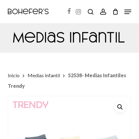
Skip
Menu
search
account
to
Close
main
Menu
Medias Infantil
content
Inicio
Medias Infantil
52538- Medias Infantiles
Trendy