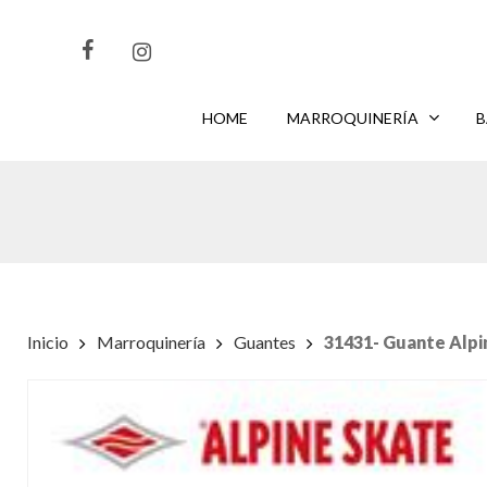
Skip
to
main
content
HOME
MARROQUINERÍA
B
CLIKEA
PARA BUSCAR O
PARA CERRAR
ENTER
ESC
Inicio
Marroquinería
Guantes
31431- Guante Alpi