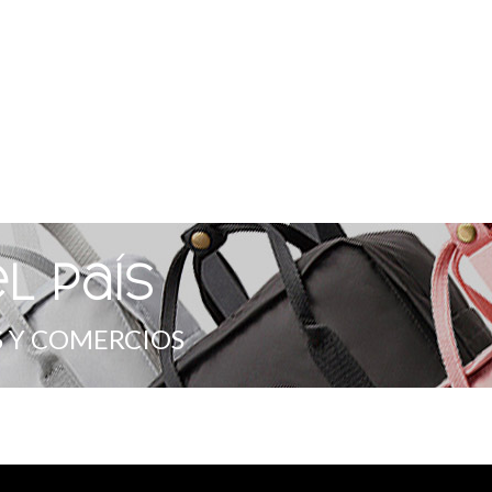
l país
 Y COMERCIOS