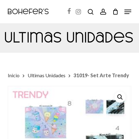
Skip
Menu
search
account
to
Close
main
Menu
Ultimas Unidades
content
Inicio
Ultimas Unidades
31019- Set Arte Trendy