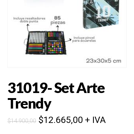
31019- Set Arte
Trendy
Original
Current
$
12.665,00
+ IVA
$
14.900,00
price
price