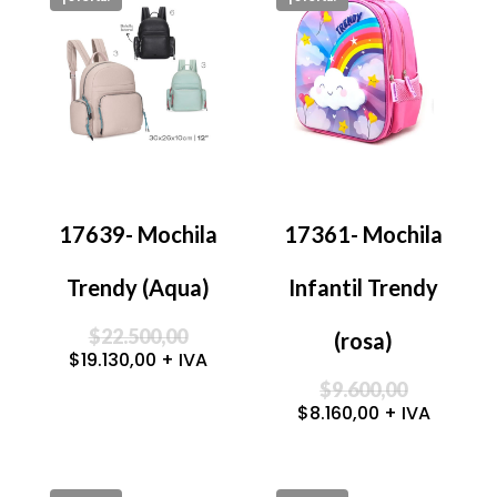
17639- Mochila
17361- Mochila
Trendy (Aqua)
Infantil Trendy
Original
$
22.500,00
(rosa)
price
Current
$
19.130,00
+ IVA
was:
price
$22.500,00.
Original
$
9.600,00
is:
price
$19.130,00.
Current
$
8.160,00
+ IVA
was:
price
$9.600,00
is:
$8.160,00.