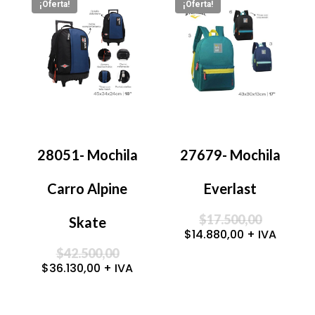
¡Oferta!
¡Oferta!
28051- Mochila
27679- Mochila
Carro Alpine
Everlast
Original
$
17.500,00
Skate
price
Current
$
14.880,00
+ IVA
was:
price
Original
$17.500,0
$
42.500,00
is:
price
Current
$14.880,00.
$
36.130,00
+ IVA
was:
price
$42.500,00.
is:
$36.130,00.