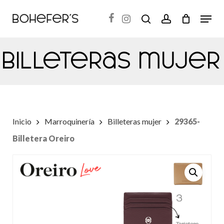
Skip
Menu
search
account
to
Close
main
Menu
Billeteras mujer
content
Inicio
Marroquinería
Billeteras mujer
29365-
Billetera Oreiro