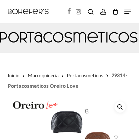
Skip
Menu
search
account
to
Close
main
Menu
Portacosmeticos
content
Inicio
Marroquinería
Portacosmeticos
29314-
Portacosmeticos Oreiro Love