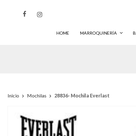
Skip
to
main
content
HOME
MARROQUINERÍA
B
CLIKEA
PARA BUSCAR O
PARA CERRAR
ENTER
ESC
Inicio
Mochilas
28836- Mochila Everlast