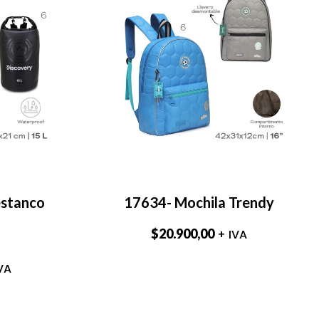
estanco
17634- Mochila Trendy
$
20.900,00
+ IVA
VA