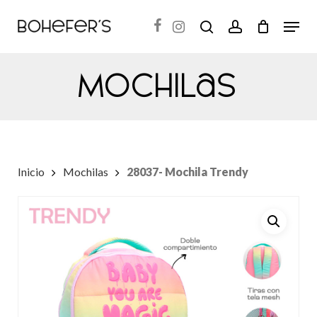
Skip
Menu
search
account
to
Close
main
Menu
Mochilas
content
Inicio
Mochilas
28037- Mochila Trendy