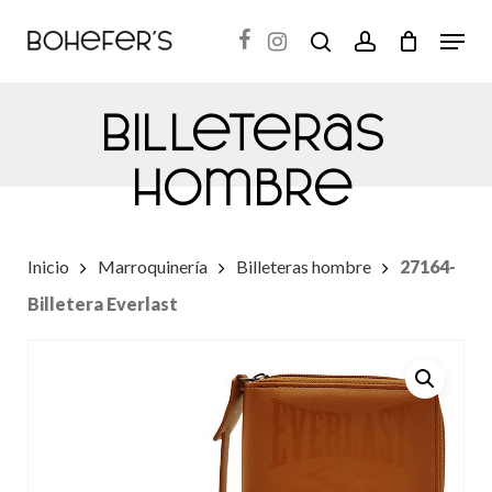
Skip
Menu
search
account
to
Close
main
Menu
Billeteras
content
hombre
Inicio
Marroquinería
Billeteras hombre
27164-
Billetera Everlast