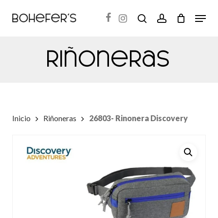
Skip
Menu
search
account
to
Close
main
Menu
Riñoneras
content
Inicio
Riñoneras
26803- Rinonera Discovery