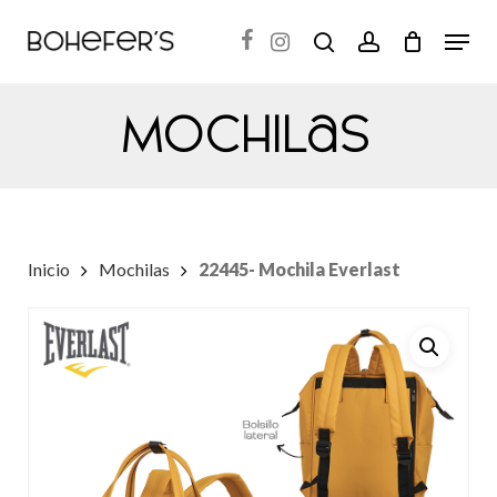
Skip
Menu
search
account
to
Close
main
Menu
Mochilas
content
Inicio
Mochilas
22445- Mochila Everlast