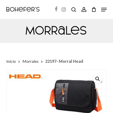
Skip
Menu
search
account
to
Close
main
Menu
Morrales
content
Inicio
Morrales
22197- Morral Head