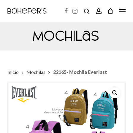
Skip
Menu
search
account
to
Close
main
Menu
Mochilas
content
Inicio
Mochilas
22165- Mochila Everlast