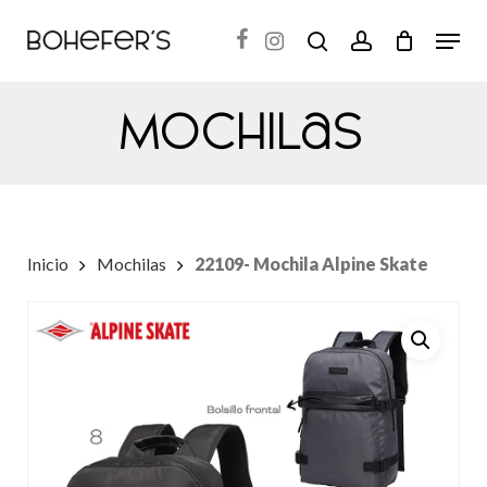
Skip
Menu
search
account
to
Close
main
Menu
Mochilas
content
Inicio
Mochilas
22109- Mochila Alpine Skate