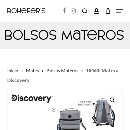
Skip
Menu
search
account
to
Close
main
Menu
Bolsos Materos
content
Inicio
Mates
Bolsos Materos
18460- Matera
Discovery