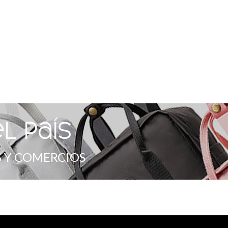
l país
 Y COMERCIOS