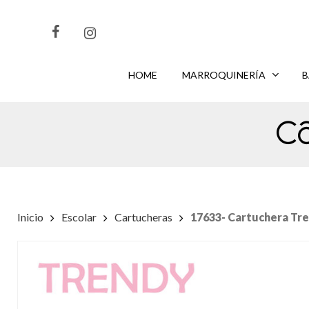
Skip
to
main
content
HOME
MARROQUINERÍA
B
CLIKEA
PARA BUSCAR O
PARA CERRAR
ENTER
ESC
C
Inicio
Escolar
Cartucheras
17633- Cartuchera Tr