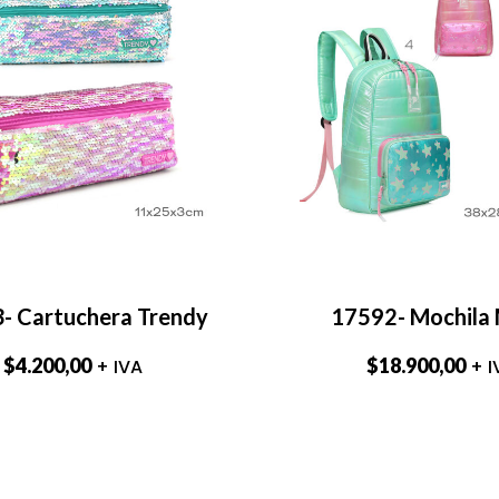
- Cartuchera Trendy
17592- Mochila
$
4.200,00
$
18.900,00
+ IVA
+ I